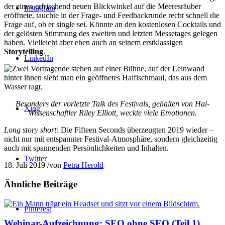
der einen erfrischend neuen Blickwinkel auf die Meeresräuber
Instagram
eröffnete, tauchte in der Frage- und Feedbackrunde recht schnell die
Frage auf, ob er single sei. Könnte an den kostenlosen Cocktails und
der gelösten Stimmung des zweiten und letzten Messetages gelegen
haben. Vielleicht aber eben auch an seinem erstklassigen
Storytelling
.
LinkedIn
Besonders der vorletzte Talk des Festivals, gehalten von Hai-
Xing
Wissenschaftler Riley Elliott, weckte viele Emotionen.
Long story short:
Die Fifteen Seconds überzeugten 2019 wieder –
nicht nur mit entspannter Festival-Atmosphäre, sondern gleichzeitig
auch mit spannenden Persönlichkeiten und Inhalten.
Twitter
18. Juli 2019
/
von
Petra Herold
Ähnliche Beiträge
Pinterest
Webinar-Aufzeichnung: SEO ohne SEO (Teil 1)