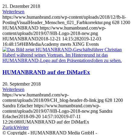
21. Dezember 2018
Weiterlesen
https://www.humanbrand.com/wp-content/uploads/2018/12/fb-li-
PostingVisualHeader_Menschen_021_Farbkorrektur.png
628
1200
HUMANBRAND
https://www.humanbrand.com/wp-
content/uploads/2019/07/HB-Logo-2018-new.png
HUMANBRAND
2018-12-21 14:15:28
2019-12-03
16:48:15
#HBMediaAcademy meets XING Events
HUMANBRAND auf der DiMarEx
20. September 2018
Weiterlesen
https://www.humanbrand.com/wp-
content/uploads/2018/09/CH_blog-header-fb-link.jpg
628
1200
Sandra Erlacher
https://www.humanbrand.com/wp-
content/uploads/2019/07/HB-Logo-2018-new.png
Sandra
Erlacher
2018-09-20 14:57:10
2019-07-11
12:26:08
HUMANBRAND auf der DiMarEx
Zurück
Weiter
© Copyright - HUMANBRAND Media GmbH -