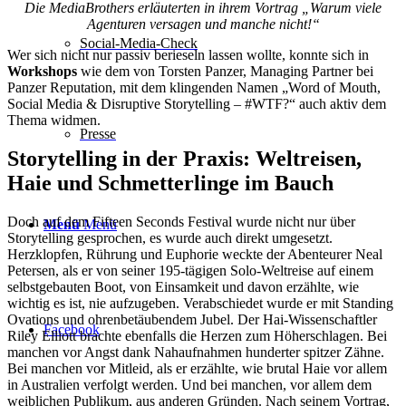
Die MediaBrothers erläuterten in ihrem Vortrag „Warum viele
Agenturen versagen und manche nicht!“
Social-Media-Check
Wer sich nicht nur passiv berieseln lassen wollte, konnte sich in
Workshops
wie dem von Torsten Panzer, Managing Partner bei
Panzer Reputation, mit dem klingenden Namen „Word of Mouth,
Social Media & Disruptive Storytelling – #WTF?“ auch aktiv dem
Thema widmen.
Presse
Storytelling in der Praxis: Weltreisen,
Haie und Schmetterlinge im Bauch
Doch auf dem Fifteen Seconds Festival wurde nicht nur über
Menü
Menü
Storytelling gesprochen, es wurde auch direkt umgesetzt.
Herzklopfen, Rührung und Euphorie weckte der Abenteurer Neal
Petersen, als er von seiner 195-tägigen Solo-Weltreise auf einem
selbstgebauten Boot, von Einsamkeit und davon erzählte, wie
wichtig es ist, nie aufzugeben. Verabschiedet wurde er mit Standing
Ovations und ohrenbetäubendem Jubel. Der Hai-Wissenschaftler
Facebook
Riley Elliott brachte ebenfalls die Herzen zum Höherschlagen. Bei
manchen vor Angst dank Nahaufnahmen hunderter spitzer Zähne.
Bei manchen vor Mitleid, als er erzählte, wie brutal Haie vor allem
in Australien verfolgt werden. Und bei manchen, vor allem dem
weiblichen Publikum, aus anderen Gründen. Nach seinem Vortrag,