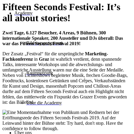
Fifteen Seconds Festival: It’s
Academy
all about stories!
Zwei Tage, 6.127 Besucher, 4 Areas, 9 Bühnen, 300
internationale Speaker, 200 Aussteller und DJs überall: Das
Bildungsprogramm
war das Fifteen Seconds Festival 2019!
Der Zusatz „Festival“ für die ursprüngliche
Marketing-
Fachkonferenz
in
Graz
ist wahrlich verdient, denn spannende
Talks, interessante Workshops und die abwechslungs- und
umfangreiche Ausstellung waren nur die eine Seite der Medaille.
Raumnutzung
Neben von Lichtershows begleiteter Musik, frechen Goodie-Bags,
Foodtrucks, kostenlosen Getränken und Crêpes, Verkaufsständen
für Kunst und Design, massenhaft Popcorn und Chillout-Areas
durfte auf dem Fifteen Seconds Festival auch ein Highlight nicht
fehlen, das mittlerweile ein Fixpunkt des Grazer Events geworden
ist: das Bällebad.
Über die Academy
Über uns