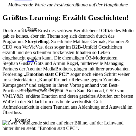
Motivierende Worte zur Festivaleröffnung auf der Hauptbühne
Größtes Learning: Erzählt Geschichten!
Team
Doch zurück zum Ernst des seriösen Berufslebens! Offizielles Motto
gab es keines, aber ein Thema zog sich dennoch durch das
Programm:
Storytelling
. So erklärte Matthias Cermak, Founder &
CEO von VerVieVas, dass sogar im B2B-Umfeld Geschichten
erzählt und den scheinbar trockensten Inhalten so Leben
eingehaucht werden kann. Die ehemaligen Ö3-Moderatoren
Story
Stephan Gustav Götz und Armin Rogel, mittlerweile Managing
Partners der Agentur MediaBrothers, gingen mit ihrer provokanten
Forderung
„Emotion statt CPC!“
sogar noch einen Schritt weiter
im selbsterklärten „Kampf für mehr Relevanz gegen Zombie-
Kampagnen“ und zeigten in ihrem Vortrag anhand von Best-
Kunden & Partner
Practice-Beispielen, wie es geht. Auch Saul Betmead, CSO von
VMLY&R, erklärte Emotion und deren gezieltes Abrufen zur besten
Waffe in der Schlacht um das heute wertvollste Gut:
Aufmerksamkeit in einem Tsunami aus Ablenkung und Auswahl im
Überfluss.
Kontakt