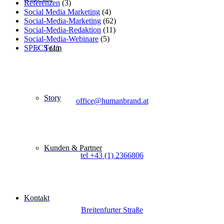
Referenzen
(3)
Social Media Marketing
(4)
Social-Media-Marketing
(62)
Social-Media-Redaktion
(11)
Social-Media-Webinare
(5)
Team
SPECS
(1)
E-Mail
Story
office@humanbrand.at
Telefon
Kunden & Partner
tel +43 (1) 2366806
Adresse
Kontakt
Breitenfurter Straße