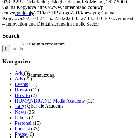
028_B2B-IT-Marketing_Blogheader-und-SoMe.png
2617
5000
Galina Kopylova
https://www.humanbrand.com/wp-
content/uploads/2019/07/HB-Logo-2018-new.png
Galina
Academy
Kopylova
2023-03-24 15:32:03
2023-03-27 14:33:01
E-Government
– Innovation und Digitalisierung im Public Sector
Search
Bildungsprogramm
Kategorien
Ads
(3)
Raumnutzung
Ads
(22)
Events
(13)
How-to
(11)
How-to
(2)
HUMANBRAND Media Academy
(12)
Über die Academy
Jobs
(3)
News
(35)
Others
(2)
Personal
(15)
Podcast
(33)
Presse
(6)
Über uns