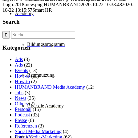
Logo-2018-new.png
HUMANBRAND
2020-10-22 10:38:48
2020-
10-22 13:15:57
Smart HR
Academy
Search
Bildungsprogramm
Kategorien
Ads
(3)
Ads
(22)
Events
(13)
Raumnutzung
How-to
(11)
How-to
(2)
HUMANBRAND Media Academy
(12)
Jobs
(3)
News
(35)
Others
(2)
Über die Academy
Personal
(15)
Podcast
(33)
Presse
(6)
Referenzen
(3)
Social Media Marketing
(4)
Über uns
Social-Media-Marketing
(62)