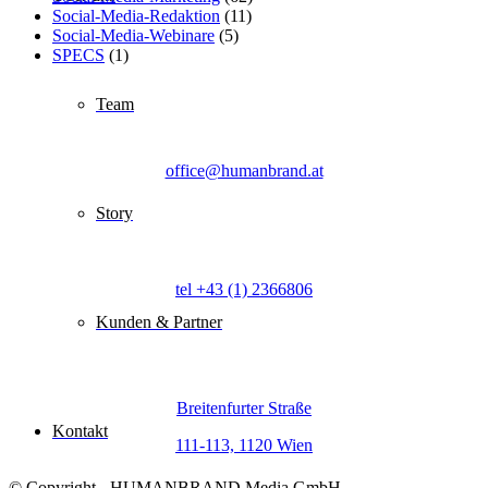
Social-Media-Redaktion
(11)
Social-Media-Webinare
(5)
SPECS
(1)
Team
E-Mail
office@humanbrand.at
Story
Telefon
tel +43 (1) 2366806
Kunden & Partner
Adresse
Breitenfurter Straße
Kontakt
111-113, 1120 Wien
© Copyright - HUMANBRAND Media GmbH -